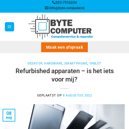
Ga
023-7516234
info@byte-computer.nl
naar
inhoud
Maak een afspraak
DESKTOP
,
HARDWARE
,
SMARTPHONE
,
TABLET
Refurbished apparaten – is het iets
voor mij?
GEPLAATST OP
8 AUGUSTUS 2022
08
aug