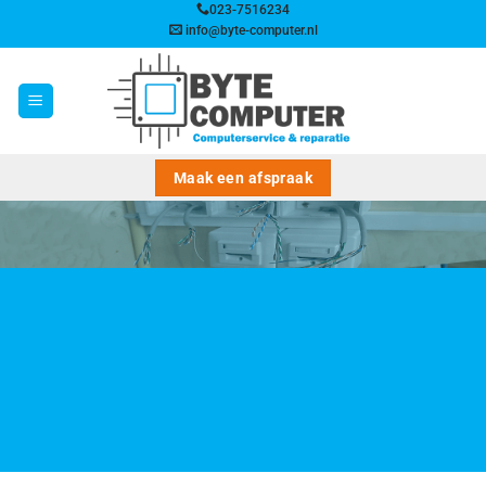
Ga
023-7516234
info@byte-computer.nl
naar
inhoud
Maak een afspraak