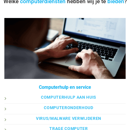
Welke
computerdiensten
hebben wij je te
bieden
?
Computerhulp en service
COMPUTERHULP AAN HUIS
COMPUTERONDERHOUD
VIRUS/MALWARE VERWIJDEREN
TRAGE COMPUTER