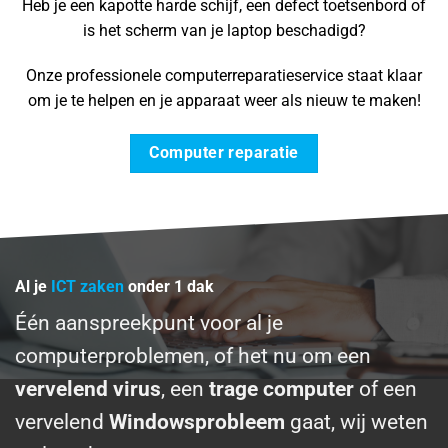
Heb je een kapotte harde schijf, een defect toetsenbord of
is het scherm van je laptop beschadigd?
Onze professionele computerreparatieservice staat klaar
om je te helpen en je apparaat weer als nieuw te maken!
Computer reparatie
Al je
ICT zaken
onder 1 dak
Één aanspreekpunt voor al je
computerproblemen, of het nu om een
vervelend virus
, een
trage computer
of een
vervelend
Windowsprobleem
gaat, wij weten