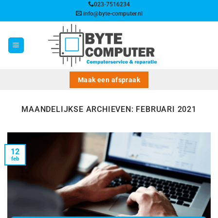
Ga
023-7516234
info@byte-computer.nl
naar
inhoud
Maak een afspraak
MAANDELIJKSE ARCHIEVEN:
FEBRUARI 2021
12
feb