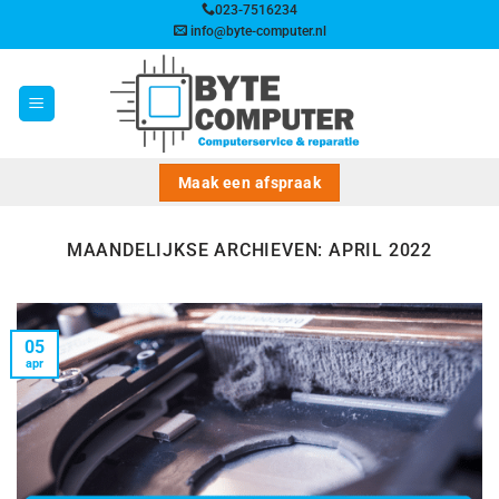
Ga
023-7516234
info@byte-computer.nl
naar
inhoud
Maak een afspraak
MAANDELIJKSE ARCHIEVEN:
APRIL 2022
05
apr