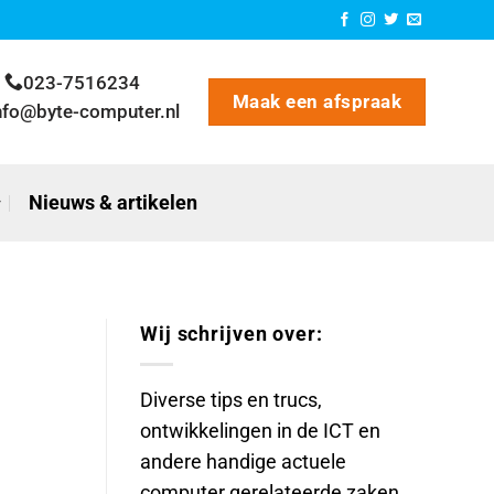
023-7516234
Maak een afspraak
nfo@byte-computer.nl
Nieuws & artikelen
Wij schrijven over:
Diverse tips en trucs,
ontwikkelingen in de ICT en
andere handige actuele
computer gerelateerde zaken.