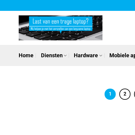
Ga
naar
inhoud
Home
Diensten
Hardware
Mobiele a
1
2