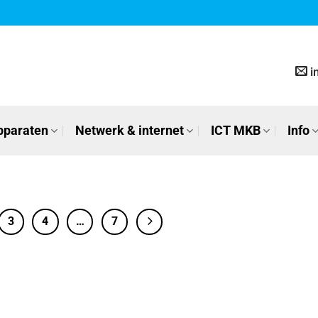
i
pparaten
Netwerk & internet
ICT MKB
Info
3
4
…
7