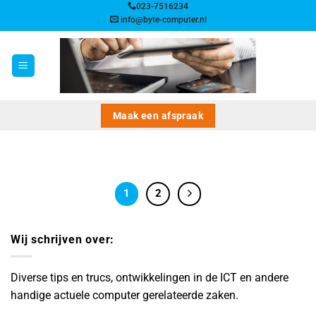
Ga
023-7516234
info@byte-computer.nl
naar
inhoud
Maak een afspraak
1
2
Wij schrijven over:
Diverse tips en trucs, ontwikkelingen in de ICT en andere
handige actuele computer gerelateerde zaken.