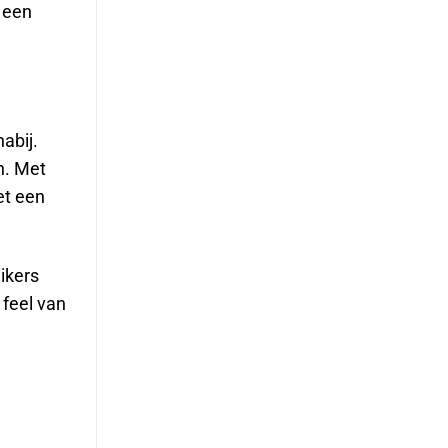
r een
abij.
n. Met
et een
uikers
feel van