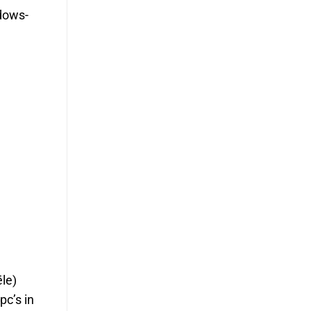
dows-
ële)
pc’s in