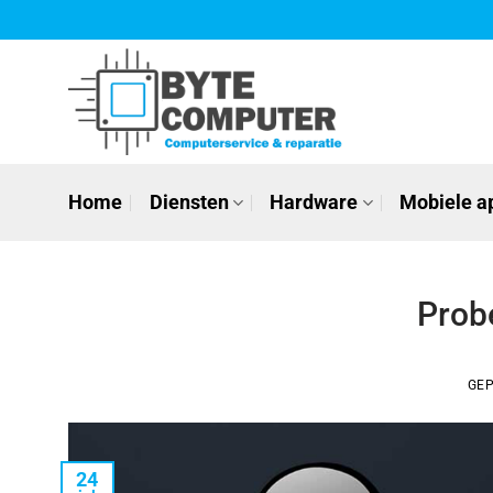
Ga
naar
inhoud
Home
Diensten
Hardware
Mobiele a
Prob
GE
24