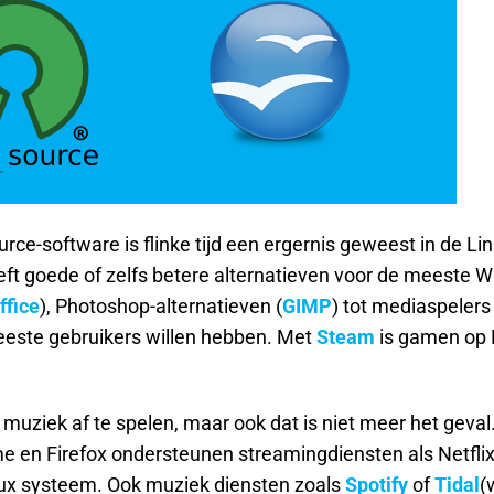
rce-software is flinke tijd een ergernis geweest in de Lin
eeft goede of zelfs betere alternatieven voor de meeste 
ffice
), Photoshop-alternatieven (
GIMP
) tot mediaspelers 
meeste gebruikers willen hebben. Met
Steam
is gamen op 
f muziek af te spelen, maar ook dat is niet meer het geval
ome en Firefox ondersteunen streamingdiensten als Netflix
nux systeem. Ook muziek diensten zoals
Spotify
of
Tidal
(