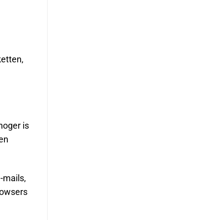
ketten,
hoger is
ten
-mails,
rowsers