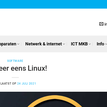
i
pparaten
Netwerk & internet
ICT MKB
Info
SOFTWARE
eer eens Linux!
PLAATST OP
24 JULI 2021